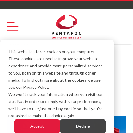
Recursos
PRENSA
This website stores cookies on your computer.
These cookies are used to improve your website
experience and provide more personalized services
to you, both on this website and through other
NEARSHORING
,
CONTACT CENTER
,
CUSTOMER EXPERIENCE
media. To find out more about the cookies we use,
see our Privacy Policy.
ARANCELES NEARSHORING COMO
We won't track your information when you visit our
OPORTUNIDAD DE CRECIMIENTO EN
site. But in order to comply with your preferences,
MÉXICO
we'll have to use just one tiny cookie so that you're
not asked to make this choice again.
Accept
Decline