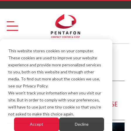
Recursos
PRENSA
This website stores cookies on your computer.
These cookies are used to improve your website
experience and provide more personalized services
to you, both on this website and through other
RESILIENCIA OPERATIVA
,
CONTACT CENTER
media. To find out more about the cookies we use,
see our Privacy Policy.
LA COMBINACIÓN DE IA Y
We won't track your information when you visit our
CERTIFICACIONES DE SEGURIDAD
site. But in order to comply with your preferences,
PERMITE A LAS EMPRESAS ANTICIPARSE
we'll have to use just one tiny cookie so that you're
AL FRAUDE
not asked to make this choice again.
Accept
Decline