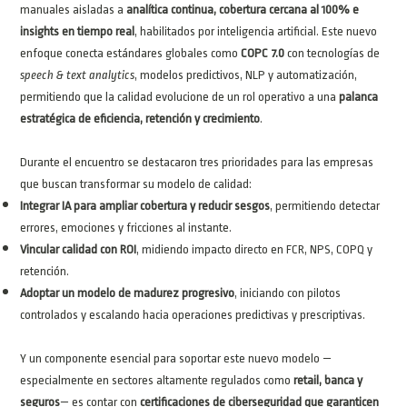
manuales aisladas a
analítica continua, cobertura cercana al 100% e
insights en tiempo real
, habilitados por inteligencia artificial. Este nuevo
enfoque conecta estándares globales como
COPC 7.0
con tecnologías de
speech & text analytics
, modelos predictivos, NLP y automatización,
permitiendo que la calidad evolucione de un rol operativo a una
palanca
estratégica de eficiencia, retención y crecimiento
.
Durante el encuentro se destacaron tres prioridades para las empresas
que buscan transformar su modelo de calidad:
Integrar IA para ampliar cobertura y reducir sesgos
, permitiendo detectar
errores, emociones y fricciones al instante.
Vincular calidad con ROI
, midiendo impacto directo en FCR, NPS, COPQ y
retención.
Adoptar un modelo de madurez progresivo
, iniciando con pilotos
controlados y escalando hacia operaciones predictivas y prescriptivas.
Y un componente esencial para soportar este nuevo modelo —
especialmente en sectores altamente regulados como
retail, banca y
seguros
— es contar con
certificaciones de ciberseguridad que garanticen