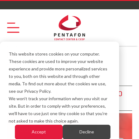
Recursos
NOTICIAS
This website stores cookies on your computer.
These cookies are used to improve your website
experience and provide more personalized services
to you, both on this website and through other
CONTACT CENTER
media. To find out more about the cookies we use,
see our Privacy Policy.
QUALITY NEXT EN DEC MÉXICO: NUEVO
We won't track your information when you visit our
MODELO DE CALIDAD CON IA
site. But in order to comply with your preferences,
we'll have to use just one tiny cookie so that you're
not asked to make this choice again.
Accept
Decline